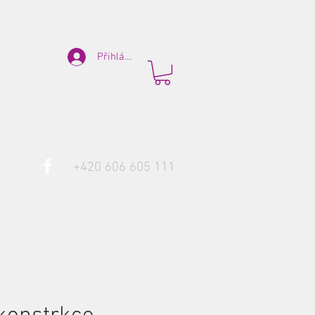
Přihlásit se
‭+420 606 605 111