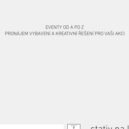
EVENTY OD A PO Z
PRONÁJEM VYBAVENÍ A KREATIVNÍ ŘEŠENÍ PRO VAŠI AKCI
A MÍRU
ARTISTI A SHOW
NAŠE PRÁCE
KONTAKT