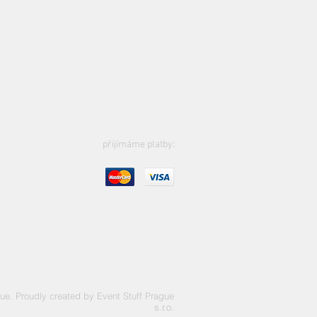
přijímáme platby:
ue. Proudly created by Event Stuff Prague
s.r.o.