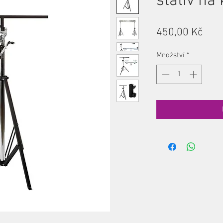
stativ na
Cen
450,00 Kč
Množství
*