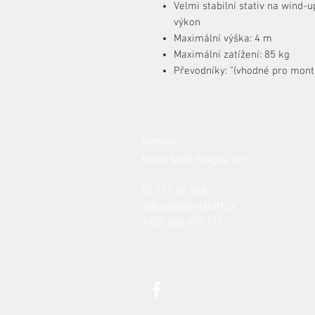
Velmi stabilní stativ na win
výkon
Maximální výška: 4 m
Maximální zatížení: 85 kg
Převodníky: "(vhodné pro mont
kontakt:
Event Stuff Prague s.r.o.
IČ: 117 30 188
office@eventstuff.cz
+420 606 605 111