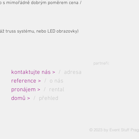
d-up s mimořádně dobrým poměrem cena /
áž truss systému, nebo LED obrazovky)
partneři:
mapa stránek:
kontaktujte nás
>
/ adresa
reference
>
/ o nás
pronájem
>
/ rental
domů
>
/ přehled
© 2023 by Event Stuff Prag