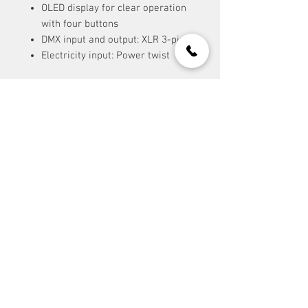
OLED display for clear operation
with four buttons
DMX input and output: XLR 3-pin
Electricity input: Power twist
kontakt:
Event Stuff Prague s.r.o.
IČ:
117 30 188
office@eventstuff.cz
+420 606 605 111
mapa stránek:
kontaktujte nás
>
/ adresa
reference
>
/ o nás
pronájem
>
/ rental
domů
>
/ přehled
partneři: