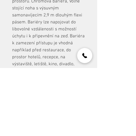
prostoru. Chromová bariéra, Volně
stojící noha s výsuvným
samonavíjecím 2,9 m dlouhým flexi
pásem. Bariéry lze napojovat do
libovolné vzdálenosti s možností
úchytu i k připevnění na zeď. Bariéra
k zamezení přístupu je vhodná
například před restaurace, do
prostor hotelů, recepce, na
výstaviště, letiště, kino, divadlo,
autosalony, do muzea, a pod.
kontakt:
Event Stuff Prague s.r.o.
IČ:
117 30 188
office@eventstuff.cz
+420 606 605 111