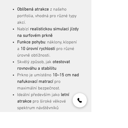
Oblíbená atrakce
z našeho
portfolia, vhodná pro různé typy
akcí.
Nabízí
realistickou simulaci jízdy
na surfovém prkně
Funkce pohybu
: náklony, klopení
a
10 úrovní rychlosti
pro různé
úrovně obtížnosti.
Skvělý způsob, jak
otestovat
rovnováhu a stabilitu
Prkno je umístěno
10–15 cm nad
nafukovací matrací
pro
maximální bezpečnost.
Ideální především jako
letní
atrakce
pro široké věkové
spektrum návštěvníků
vhodný do prostoru 4×4 m
nutná elektrická přípojka el.220V